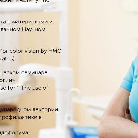
нский институт по
ота с материалами и
ованном Научном
 for color vision By HMC
atus).
тическом семинаре
огии».
se for '' The use of
.
ждународном лектории
профилактики в
ндофорума: