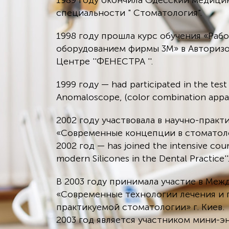
1989 году окончила Одесский медици
специальности " Стоматология".
1998 году прошла курс обучения «Раб
оборудованием фирмы 3М» в Авториз
Центре ''ФЕНЕСТРА ''.
1999 году — had participated in the test
Anomaloscope, (color combination appar
2002 году участвовала в научно-прак
«Современные концепции в стоматол
2002 год — has joined the intensive cour
modern Silicones in the Dental Practice''
В 2003 году принимала участие в Ме
«Современные технологии лечения и 
практикуемой стоматологии» г. Киев.
2003 год является участником мини-э