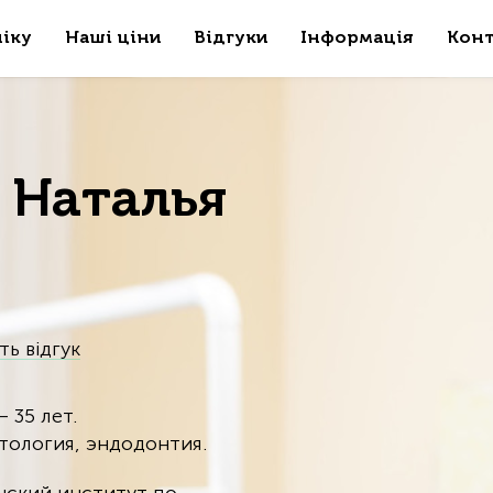
ніку
Наші ціни
Відгуки
Інформація
Конт
 Наталья
ь відгук
 35 лет.
тология, эндодонтия.