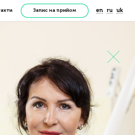
en
ru
uk
Запис на прийом
акти