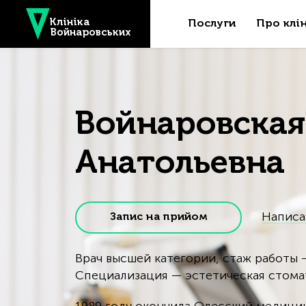
Skip to main content
Клініка
Послуги
Про клі
Войнаровських
Войнаровская
Анатольевна
Написат
Запис на прийом
Врач высшей категории, стаж работы —
Специализация — эстетическая стома